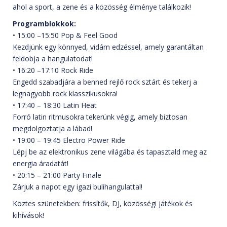
ahol a sport, a zene és a közösség élménye találkozik!
Programblokkok:
• 15:00 –15:50 Pop & Feel Good
Kezdjünk egy könnyed, vidám edzéssel, amely garantáltan
feldobja a hangulatodat!
• 16:20 –17:10 Rock Ride
Engedd szabadjára a benned rejlő rock sztárt és tekerj a
legnagyobb rock klasszikusokra!
• 17:40 – 18:30 Latin Heat
Forró latin ritmusokra tekerünk végig, amely biztosan
megdolgoztatja a lábad!
• 19:00 – 19:45 Electro Power Ride
Lépj be az elektronikus zene világába és tapasztald meg az
energia áradatát!
• 20:15 – 21:00 Party Finale
Zárjuk a napot egy igazi bulihangulattal!
Köztes szünetekben: frissítők, DJ, közösségi játékok és
kihívások!