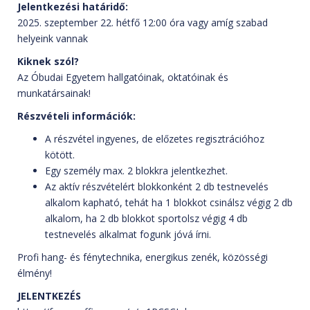
Jelentkezési határidő:
2025. szeptember 22. hétfő 12:00 óra vagy amíg szabad
helyeink vannak
Kiknek szól?
Az Óbudai Egyetem hallgatóinak, oktatóinak és
munkatársainak!
Részvételi információk:
A részvétel ingyenes, de előzetes regisztrációhoz
kötött.
Egy személy max. 2 blokkra jelentkezhet.
Az aktív részvételért blokkonként 2 db testnevelés
alkalom kapható, tehát ha 1 blokkot csinálsz végig 2 db
alkalom, ha 2 db blokkot sportolsz végig 4 db
testnevelés alkalmat fogunk jóvá írni.
Profi hang- és fénytechnika, energikus zenék, közösségi
élmény!
JELENTKEZÉS