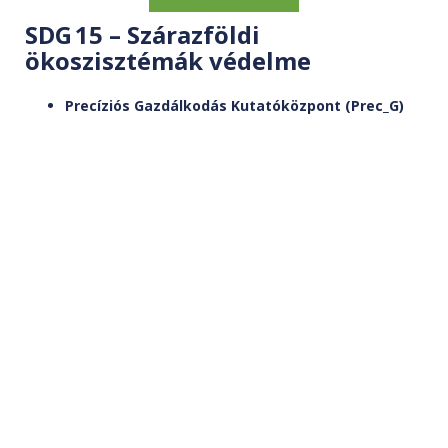
SDG 15 – Szárazföldi
ökoszisztémák védelme
Precíziós Gazdálkodás Kutatóközpont (Prec_G)