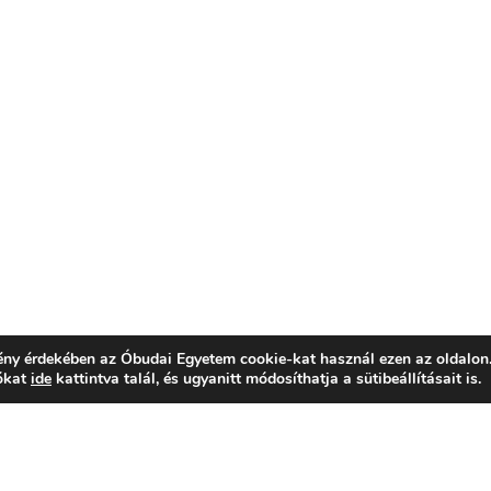
mény érdekében az Óbudai Egyetem cookie-kat használ ezen az oldalon
iókat
ide
kattintva talál, és ugyanitt módosíthatja a sütibeállításait is.