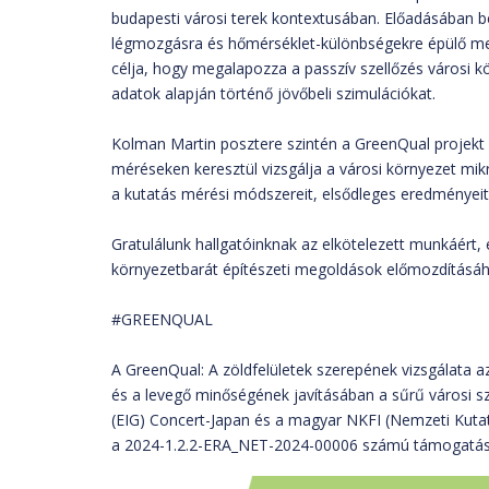
budapesti városi terek kontextusában. Előadásában 
légmozgásra és hőmérséklet-különbségekre épülő meg
célja, hogy megalapozza a passzív szellőzés városi kö
adatok alapján történő jövőbeli szimulációkat.
Kolman Martin posztere szintén a GreenQual projekt 
méréseken keresztül vizsgálja a városi környezet mik
a kutatás mérési módszereit, elsődleges eredményeit é
Gratulálunk hallgatóinknak az elkötelezett munkáért,
környezetbarát építészeti megoldások előmozdításáh
#GREENQUAL
A GreenQual: A zöldfelületek szerepének vizsgálata az
és a levegő minőségének javításában a sűrű városi s
(EIG) Concert-Japan és a magyar NKFI (Nemzeti Kutat
a 2024-1.2.2-ERA_NET-2024-00006 számú támogatás 