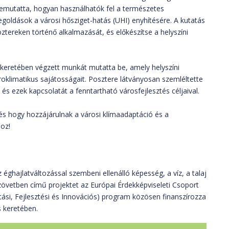
bemutatta, hogyan használhatók fel a természetes
oldások a városi hősziget-hatás (UHI) enyhítésére. A kutatás
ztereken történő alkalmazását, és előkészítse a helyszíni
keretében végzett munkát mutatta be, amely helyszíni
roklimatikus sajátosságait. Posztere látványosan szemléltette
s ezek kapcsolatát a fenntartható városfejlesztés céljaival.
 és hogy hozzájárulnak a városi klímaadaptáció és a
oz!
 éghajlatváltozással szembeni ellenálló képesség, a víz, a talaj
zövetben című projektet az Európai Érdekképviseleti Csoport
ási, Fejlesztési és Innovációs) program közösen finanszírozza
keretében.​