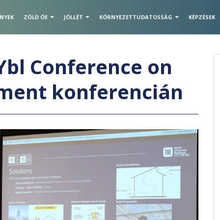
ÉNYEK
ZÖLD ÓE
JÓLLÉT
KÖRNYEZETTUDATOSSÁG
KÉPZÉSEK
Ybl Conference on
nment konferencián