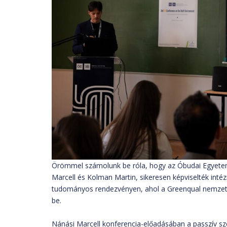
Örömmel számolunk be róla, hogy az Óbudai Egyetem 
Marcell és Kolman Martin, sikeresen képviselték int
tudományos rendezvényen, ahol a Greenqual nemzetkö
be.
Nánási Marcell konferencia-előadásában a passzív sze