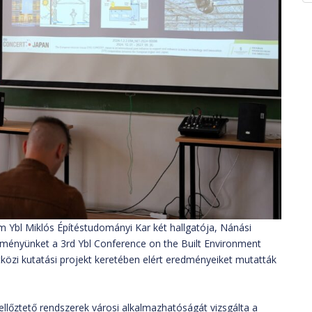
Ybl Miklós Építéstudományi Kar két hallgatója, Nánási
ézményünket a 3rd Ybl Conference on the Built Environment
zi kutatási projekt keretében elért eredményeiket mutatták
llőztető rendszerek városi alkalmazhatóságát vizsgálta a