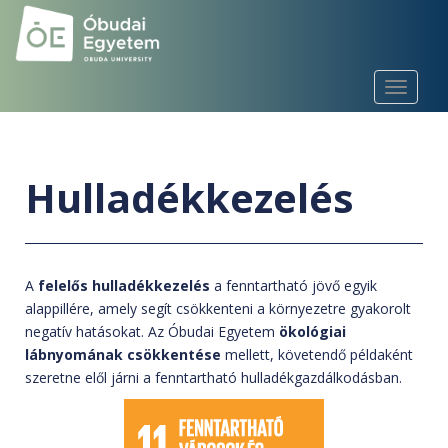
S
k
i
p
TOGGLE
t
o
m
a
Hulladékkezelés
i
n
c
o
A
felelős hulladékkezelés
a fenntartható jövő egyik
n
alappillére, amely segít csökkenteni a környezetre gyakorolt
t
negatív hatásokat. Az Óbudai Egyetem
ökológiai
e
lábnyomának csökkentése
mellett, követendő példaként
n
szeretne elől járni a fenntartható hulladékgazdálkodásban.
t