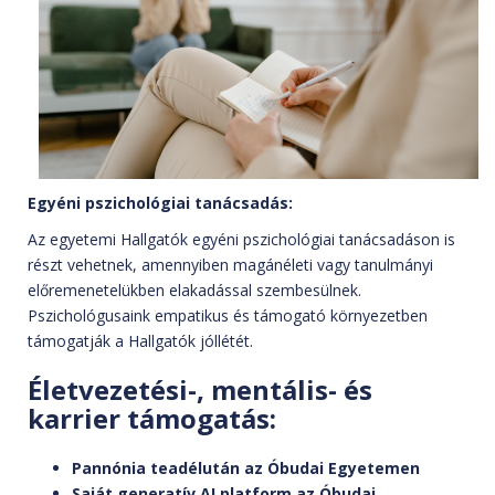
Egyéni pszichológiai tanácsadás:
Az egyetemi Hallgatók egyéni pszichológiai tanácsadáson is
részt vehetnek, amennyiben magánéleti vagy tanulmányi
előremenetelükben elakadással szembesülnek.
Pszichológusaink empatikus és támogató környezetben
támogatják a Hallgatók jóllétét.
Életvezetési-, mentális- és
karrier támogatás
:
Pannónia teadélután az Óbudai Egyetemen
Saját generatív AI platform az Óbudai