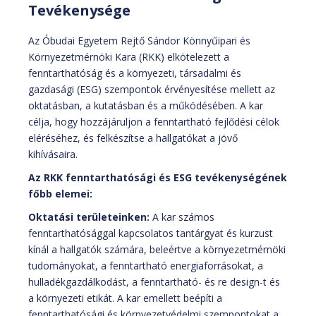
Tevékenysége
Az Óbudai Egyetem Rejtő Sándor Könnyűipari és
Környezetmérnöki Kara (RKK) elkötelezett a
fenntarthatóság és a környezeti, társadalmi és
gazdasági (ESG) szempontok érvényesítése mellett az
oktatásban, a kutatásban és a működésében. A kar
célja, hogy hozzájáruljon a fenntartható fejlődési célok
eléréséhez, és felkészítse a hallgatókat a jövő
kihívásaira.
Az RKK fenntarthatósági és ESG tevékenységének
főbb elemei:
Oktatási területeinken:
A kar számos
fenntarthatósággal kapcsolatos tantárgyat és kurzust
kínál a hallgatók számára, beleértve a környezetmérnöki
tudományokat, a fenntartható energiaforrásokat, a
hulladékgazdálkodást, a fenntartható- és re design-t és
a környezeti etikát. A kar emellett beépíti a
fenntarthatósági és környezetvédelmi szempontokat a