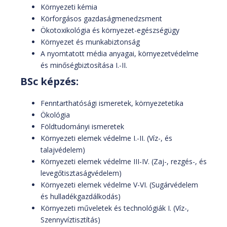
Környezeti kémia
Körforgásos gazdaságmenedzsment
Ökotoxikológia és környezet-egészségügy
Környezet és munkabiztonság
A nyomtatott média anyagai, környezetvédelme
és minőségbiztosítása I.-II.
BSc képzés:
Fenntarthatósági ismeretek, környezetetika
Ökológia
Földtudományi ismeretek
Környezeti elemek védelme I.-II. (Víz-, és
talajvédelem)
Környezeti elemek védelme III-IV. (Zaj-, rezgés-, és
levegőtisztaságvédelem)
Környezeti elemek védelme V-VI. (Sugárvédelem
és hulladékgazdálkodás)
Környezeti műveletek és technológiák I. (Víz-,
Szennyvíztisztítás)