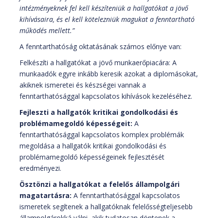
intézményeknek fel kell készíteniük a hallgatókat a jövő
kihívásaira, és el kell kötelezniük magukat a fenntartható
működés mellett.”
A fenntarthatóság oktatásának számos előnye van:
Felkészíti a hallgatókat a jövő munkaerőpiacára: A
munkaadók egyre inkább keresik azokat a diplomásokat,
akiknek ismeretei és készségei vannak a
fenntarthatósággal kapcsolatos kihívások kezeléséhez.
Fejleszti a hallgatók kritikai gondolkodási és
problémamegoldó képességeit:
A
fenntarthatósággal kapcsolatos komplex problémák
megoldása a hallgatók kritikai gondolkodási és
problémamegoldó képességeinek fejlesztését
eredményezi.
Ösztönzi a hallgatókat a felelős állampolgári
magatartásra:
A fenntarthatósággal kapcsolatos
ismeretek segítenek a hallgatóknak felelősségteljesebb
állampolgárokká válni, akik tudatosan döntenek a