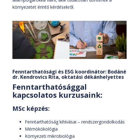
környezetet érintő kérdésekről.
Fenntarthatósági és ESG koordinátor: Bodáné
dr. Kendrovics Rita, oktatási dékánhelyettes
Fenntarthatósággal
kapcsolatos kurzusaink:
MSc képzés:
Fenntarthatóság kihívásai – rendszergondolkodás
Mérnökökológia
Környezeti mikrobiológia