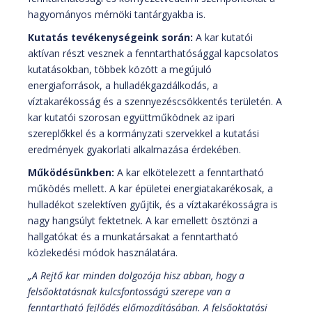
hagyományos mérnöki tantárgyakba is.
Kutatás tevékenységeink során:
A kar kutatói
aktívan részt vesznek a fenntarthatósággal kapcsolatos
kutatásokban, többek között a megújuló
energiaforrások, a hulladékgazdálkodás, a
víztakarékosság és a szennyezéscsökkentés területén. A
kar kutatói szorosan együttműködnek az ipari
szereplőkkel és a kormányzati szervekkel a kutatási
eredmények gyakorlati alkalmazása érdekében.
Működésünkben:
A kar elkötelezett a fenntartható
működés mellett. A kar épületei energiatakarékosak, a
hulladékot szelektíven gyűjtik, és a víztakarékosságra is
nagy hangsúlyt fektetnek. A kar emellett ösztönzi a
hallgatókat és a munkatársakat a fenntartható
közlekedési módok használatára.
„A Rejtő kar minden dolgozója hisz abban, hogy a
felsőoktatásnak kulcsfontosságú szerepe van a
fenntartható fejlődés előmozdításában. A felsőoktatási