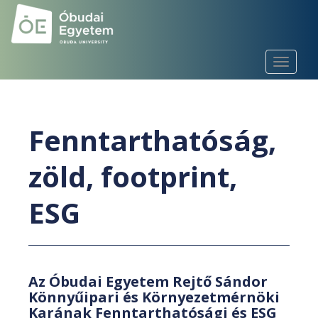
S
k
i
p
TOGGLE
t
o
m
a
Fenntarthatóság,
i
n
zöld, footprint,
c
o
ESG
n
t
e
n
t
Az Óbudai Egyetem Rejtő Sándor
Könnyűipari és Környezetmérnöki
Karának Fenntarthatósági és ESG