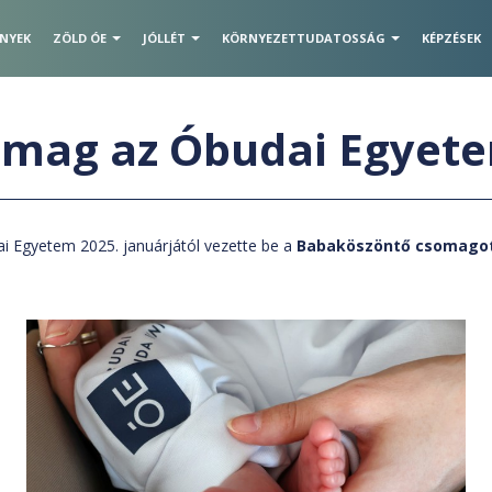
ÉNYEK
ZÖLD ÓE
JÓLLÉT
KÖRNYEZETTUDATOSSÁG
KÉPZÉSEK
omag az Óbudai Egyet
i Egyetem 2025. januárjától vezette be a
Babaköszöntő csomago