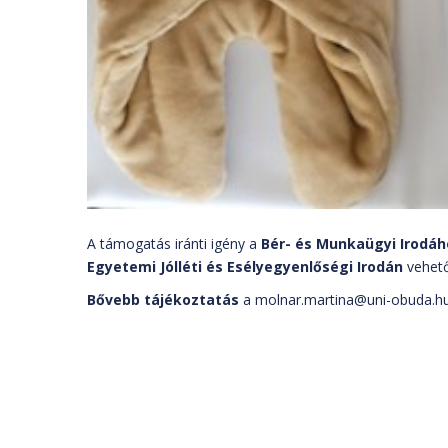
A támogatás iránti igény a
Bér- és Munkaügyi Irodáh
Egyetemi Jólléti és Esélyegyenlőségi Irodán
vehető
Bővebb tájékoztatás
a
molnar.martina@uni-obuda.h