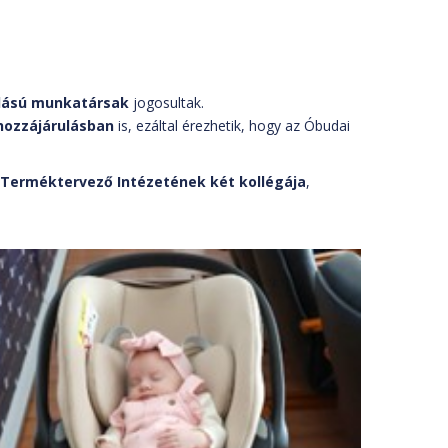
llású munkatársak
jogosultak.
hozzájárulásban
is, ezáltal érezhetik, hogy az Óbudai
 Terméktervező Intézetének két kollégája
,