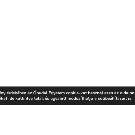
mény érdekében az Óbudai Egyetem cookie-kat használ ezen az oldalon
iókat
ide
kattintva talál, és ugyanitt módosíthatja a sütibeállításait is.