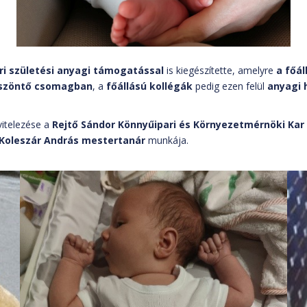
ri születési anyagi támogatással
is kiegészítette, amelyre
a főá
öszöntő csomagban
, a
főállású kollégák
pedig ezen felül
anyagi 
vitelezése a
Rejtő Sándor Könnyűipari és Környezetmérnöki Kar
Koleszár András mestertanár
munkája.