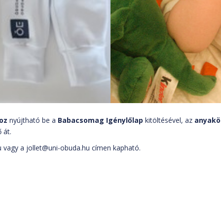
oz
nyújtható be a
Babacsomag Igénylőlap
kitöltésével, az
anyakö
 át.
u
vagy a
jollet@uni-obuda.hu
címen kapható.