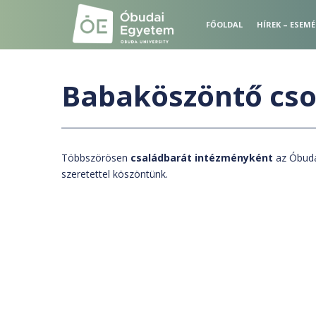
S
k
FŐOLDAL
HÍREK – ESEM
i
p
t
Babaköszöntő cs
o
m
a
i
n
Többszörösen
családbarát intézményként
az Óbuda
c
szeretettel köszöntünk.
o
n
t
e
n
t